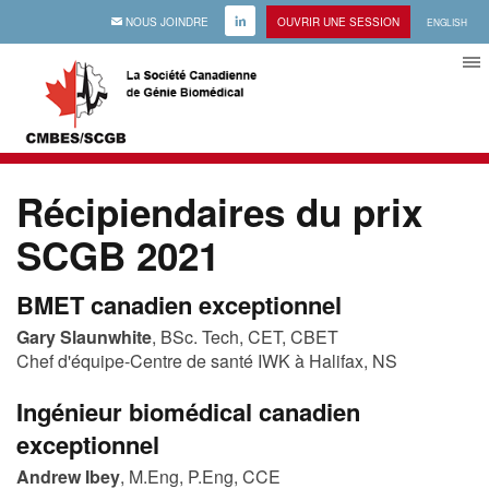
EMAIL
NOUS JOINDRE
LINKEDIN
OUVRIR UNE SESSION
ENGLISH
Récipiendaires du prix
SCGB 2021
BMET canadien exceptionnel
Gary Slaunwhite
, BSc. Tech, CET, CBET
Chef d'équipe-Centre de santé IWK à Halifax, NS
Ingénieur biomédical canadien
exceptionnel
Andrew Ibey
, M.Eng, P.Eng, CCE