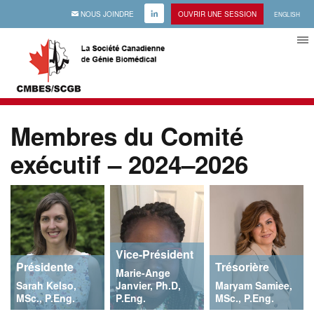
EMAIL
NOUS JOINDRE
LINKEDIN
OUVRIR UNE SESSION
ENGLISH
Membres du Comité
exécutif – 2024–2026
Vice-Président
Présidente
Trésorière
Marie-Ange
Sarah Kelso,
Janvier, Ph.D,
Maryam Samiee,
MSc., P.Eng.
P.Eng.
MSc., P.Eng.