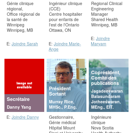
Génie clinique
Ingénieur clinique
Regional Clinical
régional,
(CCE)
Engineering
Office régional de
Centre hospitalier
Manager
la santé de
pour enfants de
Shared Health
Winnipeg
l'est de l'Ontario
Winnipeg, MB
Winnipeg, MB
Ottawa, ON
E:
Joindre
E:
Joindre Sarah
E:
Joindre Marie-
Maryam
Ange
Coprésident,
Comité des
publications
Président
Jagadeeswaran
Sortant
Balasundaram
Secrétaire
Murray Rice,
Jotheeswaran,
Danny Yang
MHSc., P.Eng.
MEng., EIT.
E:
Joindre Danny
Gestionnaire,
Ingénieure
Génie médical
clinique
Hôpital Mount
Nova Scotia
Sinai et University
Health Authority