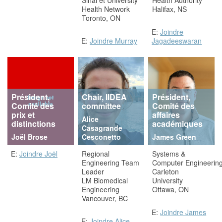
Health Network
Halifax, NS
Toronto, ON
E:
Joindre
E:
Joindre Murray
Jagadeeswaran
Président,
Chair, IIDEA
Président,
Comité des
committee
Comité des
prix et
affaires
Alice
distinctions
académiques
Casagrande
Joël Brose
Cesconetto
James Green
E:
Joindre Joël
Regional
Systems &
Engineering Team
Computer Engineerin
Leader
Carleton
LM Biomedical
University
Engineering
Ottawa, ON
Vancouver, BC
E:
Joindre James
E:
Joindre Alice