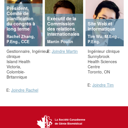
Président,
Comité de
planification
Exécutif de la
du congrès à
Commission
Site Web et
long terme
des relations
informatique
internationales
Rachel Zhang,
Tim Wu, M.Eng.,
P.Eng., CCE
Martin Poulin
P.Eng.
Gestionnaire, Ingénieur
E:
Joindre Martin
Ingénieur clinique
clinique
Sunnybrook
Island Health
Health Sciences
Victoria,
Centre
Colombie-
Toronto, ON
Britannique
E:
Joindre Tim
E:
Joindre Rachel