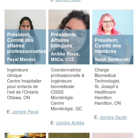
Président,
Présidente,
Comité des
Affaires
Président,
affaires
bilingues
Comité des
professionnelles
membres
Anikke Rioux,
Payal Mandot
MSCa, CCE
Sarah Samborski
Ingénieure
Coordonnatrice
Charge
clinique
professionnelle &
Biomedical
Centre hospitalier
Ingénieure
Technologist,
pour enfants de
biomédicale
St. Joseph’s
l'est de l'Ontario
CISSS
Healthcare
Ottawa, ON
Montérégie-
Hamilton
Centre
Hamilton, ON
Montérégie, QC
E:
Joindre Payal
E:
Joindre Sarah
E:
Joindre Anikke