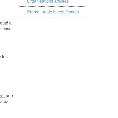
Organisations affiliées
Promotion de la certification
outé à
la case
r les
rir
une
venez
e