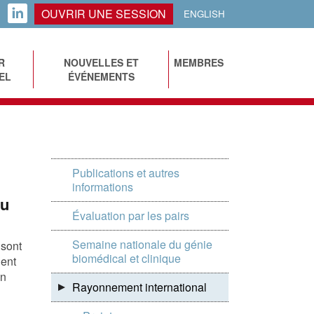
OUVRIR UNE SESSION
LINKEDIN
ENGLISH
R
NOUVELLES ET
MEMBRES
EL
ÉVÉNEMENTS
Publications et autres
informations
du
Évaluation par les pairs
Semaine nationale du génie
 sont
biomédical et clinique
hent
en
Rayonnement international