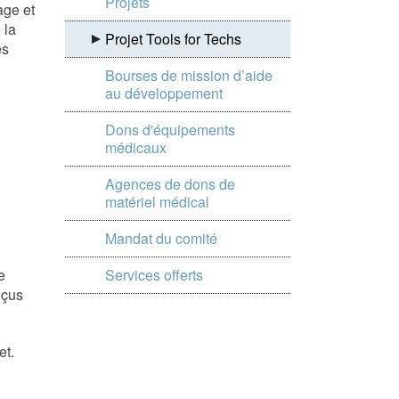
Projets
age et
 la
Projet Tools for Techs
es
Bourses de mission d’aide
au développement
Dons d'équipements
médicaux
Agences de dons de
matériel médical
Mandat du comité
e
Services offerts
eçus
et.