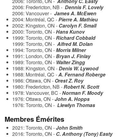
2006: Toronto, ON -
Anthony C. Easty
2006: Fredericton, NB -
Dennis F. Lovely
2006: Vancouver -
James A. McEwen
2004: Montréal, QC -
Pierre A. Mathieu
2002: Kingston, ON -
Carolyn F. Small
2000: Toronto, ON -
Hans Kunov
1999: Toronto, ON -
Richard Cobbald
1999: Toronto, ON -
Alfred M. Dolan
1994: Toronto, ON -
Morris Milner
1991: London, ON -
Bryan J. Finlay
1989: Toronto, ON -
Walter Zingg
1988: Kingston, ON -
Denis W. Lywood
1988: Montréal, QC -
A. Fernand Roberge
1986: Ottawa, ON -
Orest Z. Roy
1980: Fredericton, NB -
Robert N. Scott
1978: Vancouver, BC -
Norman F. Moody
1976: Ottawa, ON -
J
ohn A. Hopps
1976: Toronto, ON -
Llewlyn Thomas
Membres Émérites
2021:
Toronto, ON -
John Smith
2016: Toronto, ON -
C. Anthony (Tony) Easty