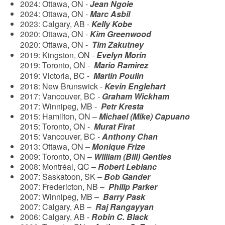
2024: Ottawa, ON -
Jean Ngoie
2024: Ottawa, ON -
Marc Asbil
2023: Calgary, AB -
Kelly Kobe
2020: Ottawa, ON -
Kim Greenwood
2020: Ottawa, ON -
Tim Zakutney
2019: Kingston, ON -
Evelyn Morin
2019: Toronto, ON -
Mario Ramirez
2019: Victoria, BC -
Martin Poulin
2018: New Brunswick -
Kevin Englehart
2017: Vancouver, BC -
Graham Wickham
2017: Winnipeg, MB -
Petr Kresta
2015: Hamilton, ON –
Michael (Mike) Capuano
2015: Toronto, ON -
Murat Firat
2015: Vancouver, BC -
Anthony Chan
2013: Ottawa, ON –
Monique Frize
2009: Toronto, ON –
William (Bill) Gentles
2008: Montréal, QC –
Robert Leblanc
2007: Saskatoon, SK –
Bob Gander
2007: Fredericton, NB –
Philip Parker
2007: Winnipeg, MB –
Barry Pask
2007: Calgary, AB –
Raj Rangayyan
2006: Calgary, AB -
Robin C. Black