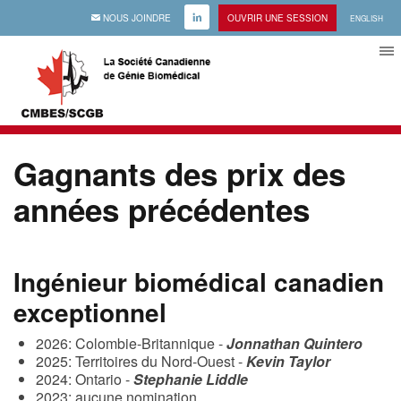
EMAIL
NOUS JOINDRE
LINKEDIN
OUVRIR UNE SESSION
ENGLISH
Gagnants des prix des
années précédentes
Ingénieur biomédical canadien
exceptionnel
2026: Colombie-Britannique -
Jonnathan Quintero
2025: Territoires du Nord-Ouest -
Kevin Taylor
2024: Ontario -
Stephanie Liddle
2023: aucune nomination