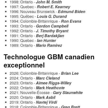
1998: Ontario -
John M. Smith
1997: Quebec -
Robert E. Kearney
1996: Nouveau Brunswick -
Edmund Biden
1995: Québec -
Louis G. Durand
1994: Colombie-Britannique -
Ron Evans
1993: Ontario -
Gordon Campbell
1992: Ontario -
J. Timothy Bryant
1991: Ontario -
Berj Bardakjian
1990: Quebec -
Ian Hunter
1989: Ontario -
Mario Ramirez
Technologue GBM canadien
exceptionnel
2026: Colombie-Britannique -
Brian Lee
2024: Ontario -
Marc Cleland
2023: Ontario -
Aimee Riggs-Willey
2022: Ontario -
Mark Heathcote
2021: Nouvelle-Écosse -
Gary Slaunwhite
2020: Ontario -
Mark Asbil
2019: Ontario -
Navtej Virdi
2018: Colombie-Britannique -
Greg Brett