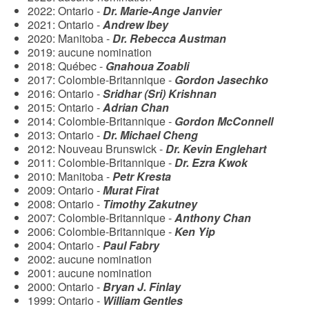
2022: Ontario -
Dr. Marie-Ange Janvier
2021: Ontario -
Andrew Ibey
2020: Manitoba -
Dr. Rebecca Austman
2019: aucune nomination
2018: Québec -
Gnahoua Zoabli
2017: Colombie-Britannique -
Gordon Jasechko
2016: Ontario -
Sridhar (Sri) Krishnan
2015: Ontario -
Adrian Chan
2014: Colombie-Britannique -
Gordon McConnell
2013: Ontario -
Dr. Michael Cheng
2012: Nouveau Brunswick -
Dr. Kevin Englehart
2011: Colombie-Britannique -
Dr. Ezra Kwok
2010: Manitoba -
Petr Kresta
2009: Ontario -
Murat Firat
2008: Ontario -
Timothy Zakutney
2007: Colombie-Britannique -
Anthony Chan
2006: Colombie-Britannique -
Ken Yip
2004: Ontario -
Paul Fabry
2002: aucune nomination
2001: aucune nomination
2000: Ontario -
Bryan J. Finlay
1999: Ontario -
William Gentles