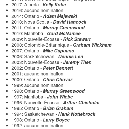
2017: Alberta -
Kelly Kobe
2016: aucune nomination
2014: Ontario -
Adam Majewski
2013: Nova Scotia -
David Hancock
2011: Ontario -
Murray Greenwood
2010: Manitoba -
Gord McNamee
2009: Nouvelle-Écosse -
Rick Stewart
2008: Colombie-Britannique -
Graham Wickham
2007: Ontario -
Mike Capuano
2006: Saskatchewan -
Dennis Len
2003: Nouvelle-Écosse -
Jeremy Then
2002: Ontario -
Peter Bennett
2001: aucune nomination
2000: Ontario -
Chris Chovaz
1999: aucune nomination
1998: Ontario -
Murray Greenwood
1997: Manitoba -
John Wiebe
1996: Nouvelle-Écosse -
Arthur Chisholm
1995: Ontario -
Brian Graham
1994: Saskatchewan -
Hank Nottebrock
1993: Ontario -
Larry Boyce
1992: aucune nomination