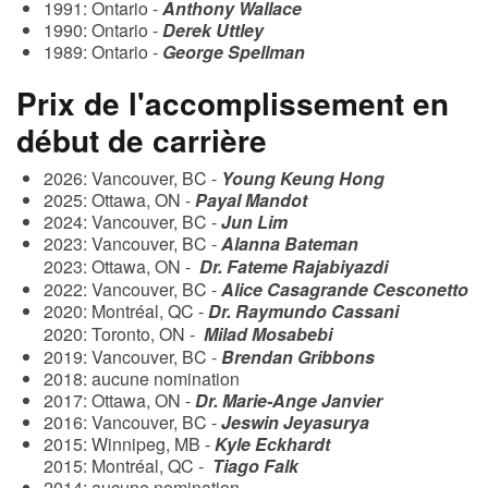
1991: Ontario -
Anthony Wallace
1990: Ontario -
Derek Uttley
1989: Ontario -
George Spellman
Prix de l'accomplissement en
début de carrière
2026: Vancouver, BC -
Young Keung Hong
2025: Ottawa, ON -
Payal Mandot
2024: Vancouver, BC -
Jun Lim
2023: Vancouver, BC -
Alanna Bateman
2023: Ottawa, ON -
Dr. Fateme Rajabiyazdi
2022: Vancouver, BC -
Alice Casagrande Cesconetto
2020: Montréal, QC -
Dr. Raymundo Cassani
2020: Toronto, ON -
Milad Mosabebi
2019: Vancouver, BC -
Brendan Gribbons
2018: aucune nomination
2017: Ottawa, ON -
Dr. Marie-Ange Janvier
2016: Vancouver, BC -
Jeswin Jeyasurya
2015: Winnipeg, MB -
Kyle Eckhardt
2015: Montréal, QC -
Tiago Falk
2014: aucune nomination